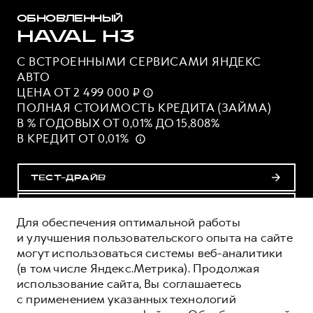
ОБНОВЛЕННЫЙ
HAVAL H3
С ВСТРОЕННЫМИ СЕРВИСАМИ ЯНДЕКС
АВТО
ЦЕНА ОТ 2 499 000 ₽
ПОЛНАЯ СТОИМОСТЬ КРЕДИТА (ЗАЙМА)
В % ГОДОВЫХ ОТ 0,01% ДО 15,808%
В КРЕДИТ ОТ 0,01%
ТЕСТ-ДРАЙВ
ПОЛУЧИТЬ ПРЕДЛОЖЕНИЕ
Для обеспечения оптимальной работы
и улучшения пользовательского опыта на сайте
могут использоваться системы веб-аналитики
ОЦЕНИВАЙТЕ СВОИ ФИНАНСОВЫЕ
(в том числе Яндекс.Метрика). Продолжая
ВОЗМОЖНОСТИ И РИСКИ
использование сайта, Вы соглашаетесь
ИЗУЧИТЕ ВСЕ УСЛОВИЯ КРЕДИТА (ЗАЙМА) НА
с применением указанных технологий
САЙТЕ: