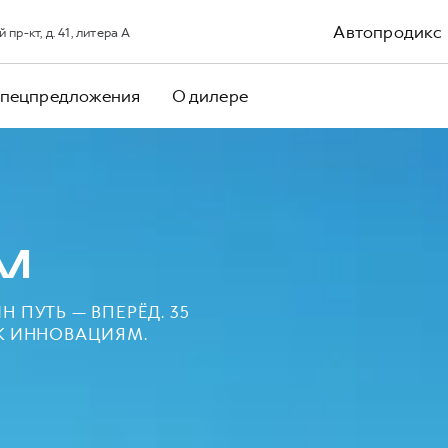
Автопродикс
р-кт, д. 41, литера А
пецпредложения
О дилере
M
 ПУТЬ — ВПЕРЁД. 35
 К ИННОВАЦИЯМ.