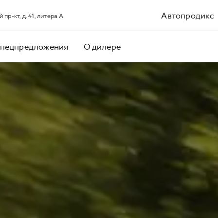
Автопродикс
р-кт, д. 41, литера А
пецпредложения
О дилере