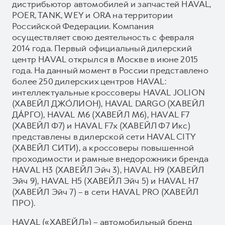
дистрибьютор автомобилей и запчастей HAVAL,
POER, TANK, WEY и ORA на территории
Российской Федерации. Компания
осуществляет свою деятельность с февраля
2014 года. Первый официальный дилерский
центр HAVAL открылся в Москве в июне 2015
года. На данный момент в России представлено
более 250 дилерских центров HAVAL:
интеллектуальные кроссоверы HAVAL JOLION
(ХАВЕЙЛ ДЖО́ЛИОН), HAVAL DARGO (ХАВЕЙЛ
ДА́РГО), HAVAL М6 (ХАВЕЙЛ M6), HAVAL F7
(ХАВЕЙЛ Ф7) и HAVAL F7x (ХАВЕЙЛ Ф7 Икс)
представлены в дилерской сети HAVAL CITY
(ХАВЕЙЛ СИТИ), а кроссоверы повышенной
проходимости и рамные внедорожники бренда
HAVAL H3 (ХАВЕЙЛ Эйч 3), HAVAL H9 (ХАВЕЙЛ
Эйч 9), HAVAL H5 (ХАВЕЙЛ Эйч 5) и HAVAL H7
(ХАВЕЙЛ Эйч 7) – в сети HAVAL PRO (ХАВЕЙЛ
ПРО).
HAVAL («ХАВЕЙЛ») – автомобильный бренд