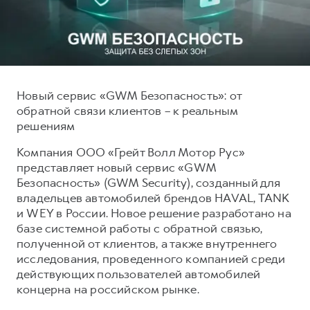
Тест-драйв
СЕРВИСНОЕ ОБСЛУЖИВАНИЕ
О дилере
Трейд-ин
Нулевое ТО
Наша команда
H7
H9
Программа «Помощь на дороге»
Контакты
от 3 799 000 ₽
от 4 799 000 ₽
КРЕДИТ И СТРАХОВАНИЕ
Регламенты технического обслуживания
Новый сервис «GWM Безопасность»: от
обратной связи клиентов – к реальным
Кредитный калькулятор
Электронный ПТС
решениям
Страхование
Компания ООО «Грейт Волл Мотор Рус»
Кредит
ПОДДЕРЖКА
представляет новый сервис «GWM
GWM Безопасность
Безопасность» (GWM Security), созданный для
владельцев автомобилей брендов HAVAL, TANK
КОРПОРАТИВНЫМ КЛИЕНТАМ
Гарантия HAVAL
и WEY в России. Новое решение разработано на
Для малого бизнеса
Мобильное приложение GWM
базе системной работы с обратной связью,
полученной от клиентов, а также внутреннего
Корпоративным клиентам
Программа «HAVAL Защита+»
исследования, проведенного компанией среди
Крупным корпоративным клиентам
Руководства по эксплуатации
действующих пользователей автомобилей
концерна на российском рынке.
Система управления автопарком
Подписки