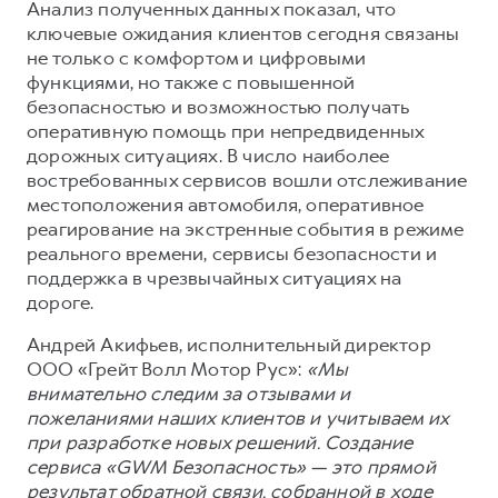
Сервис для корпоративных клиентов
Анализ полученных данных показал, что
ключевые ожидания клиентов сегодня связаны
HAVAL Лизинг
АКСЕССУАРЫ HAVAL
не только с комфортом и цифровыми
Автомобильные аксессуары
функциями, но также с повышенной
безопасностью и возможностью получать
АКСЕССУАРЫ HAVAL
Коллекция PRO
оперативную помощь при непредвиденных
Автомобильные аксессуары
Коллекция Базовая
дорожных ситуациях. В число наиболее
востребованных сервисов вошли отслеживание
Коллекция PRO
Коллекция Детская
местоположения автомобиля, оперативное
Коллекция Базовая
реагирование на экстренные события в режиме
реального времени, сервисы безопасности и
Коллекция Детская
поддержка в чрезвычайных ситуациях на
дороге.
Андрей Акифьев, исполнительный директор
ООО «Грейт Волл Мотор Рус»:
«Мы
внимательно следим за отзывами и
пожеланиями наших клиентов и учитываем их
при разработке новых решений. Создание
сервиса «GWM Безопасность» — это прямой
результат обратной связи, собранной в ходе