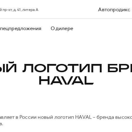
Автопродикс
р-кт, д. 41, литера А
пецпредложения
О дилере
Й ЛОГОТИП Б
HAVAL
авляет в России новый логотип HAVAL – бренда высо
в.