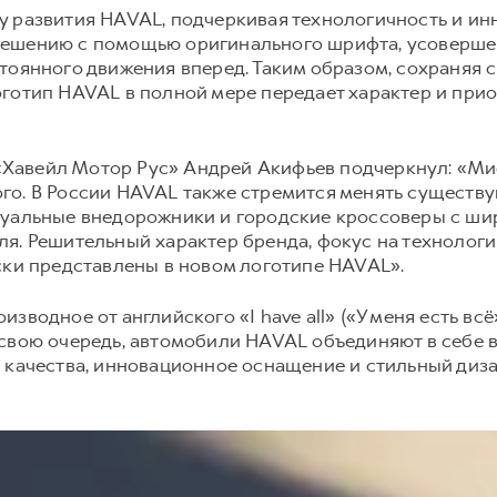
у развития HAVAL, подчеркивая технологичность и ин
решению с помощью оригинального шрифта, усоверше
тоянного движения вперед. Таким образом, сохраняя 
готип HAVAL в полной мере передает характер и прио
авейл Мотор Рус» Андрей Акифьев подчеркнул: «Мис
го. В России HAVAL также стремится менять существ
туальные внедорожники и городские кроссоверы с ш
я. Решительный характер бренда, фокус на технологи
ски представлены в новом логотипе HAVAL».
зводное от английского «I have all» («У меня есть вс
свою очередь, автомобили HAVAL объединяют в себе 
 качества, инновационное оснащение и стильный диза