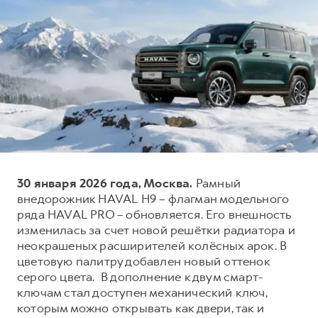
Тест-драйв
СЕРВИСНОЕ ОБСЛУЖИВАНИЕ
О дилере
Трейд-ин
Нулевое ТО
Наша команда
H7
H9
Программа «Помощь на дороге»
Контакты
от 3 799 000 ₽
от 4 799 000 ₽
КРЕДИТ И СТРАХОВАНИЕ
Регламенты технического обслуживания
Кредитный калькулятор
Электронный ПТС
Страхование
Кредит
ПОДДЕРЖКА
30 января 2026 года, Москва.
Рамный
GWM Безопасность
внедорожник HAVAL H9 – флагман модельного
КОРПОРАТИВНЫМ КЛИЕНТАМ
Гарантия HAVAL
ряда HAVAL PRO – обновляется. Его внешность
Для малого бизнеса
Мобильное приложение GWM
изменилась за счет новой решётки радиатора и
неокрашеных расширителей колёсных арок. В
Корпоративным клиентам
Программа «HAVAL Защита+»
цветовую палитру добавлен новый оттенок
Крупным корпоративным клиентам
Руководства по эксплуатации
серого цвета. В дополнение к двум смарт-
ключам стал доступен механический ключ,
Система управления автопарком
Подписки
которым можно открывать как двери, так и