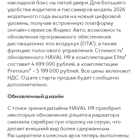
Сервис для корпоративных клиентов
накладной бокс на пятой двери. Для большего
удобства водителя и пассажиров модель 2026
HAVAL Лизинг
АКСЕССУАРЫ HAVAL
модельного года вышла на новый цифровой
Автомобильные аксессуары
уровень, получив встроенную платформу
онлайн-сервисов Яндекс Авто, возможность
АКСЕССУАРЫ HAVAL
Коллекция PRO
обновления программного обеспечения
Автомобильные аксессуары
Коллекция Базовая
дистанционно «по воздуху» (OTA¹), а также
функцию голосового управления. Стоимость²
Коллекция PRO
Коллекция Детская
обновленного HAVAL H9 в комплектации Elite³
Коллекция Базовая
составит 4 699 000 рублей, в комплектации
Premium⁴ – 5 199 000 рублей. Все цены включают
Коллекция Детская
НДС. О дате старта продаж будет сообщено
дополнительно.
Обновленный дизайн
С точки зрения дизайна HAVAL H9 приобрел
некоторые обновления: решетка радиатора
сменила серебристую отделку на серую, что
делает внешний вид более сдержанным.
Расширители колесных арок теперь выполнены