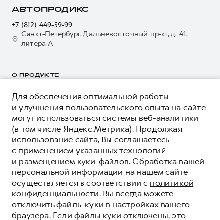
GWM Безопасность
Для малого бизнеса
Контакты
АВТОПРОДИКС
Гарантия HAVAL
Корпоративным клиентам
+7 (812) 449-59-99
Мобильное приложение GWM
Крупным корпоративным клиентам
Санкт-Петербург, Дальневосточный пр-кт, д. 41,
литера А
Программа «HAVAL Защита+»
Система управления автопарком
Руководства по эксплуатации
Сервис для корпоративных клиентов
Подписки
О ПРОДУКТЕ
HAVAL Лизинг
Автомобильные аксессуары
Автомобильные аксессуары
КРЕДИТНЫЕ ПРОГРАММЫ
Для обеспечения оптимальной работы
и улучшения пользовательского опыта на сайте
Коллекция PRO
Коллекция PRO
ЦЕНЫ И ВЫГОДЫ
могут использоваться системы веб-аналитики
Коллекция Базовая
Коллекция Базовая
ЮРИДИЧЕСКАЯ ИНФОРМАЦИЯ
(в том числе Яндекс.Метрика). Продолжая
Вся представленная на сайте информация, касающаяся
Коллекция Детская
использование сайта, Вы соглашаетесь
Коллекция Детская
автомобилей и сервисного обслуживания, носит
с применением указанных технологий
информационный характер и не является публичной офертой.
****На некоторых автомобилях HAVAL может отсутствовать
Показать все
и размещением куки-файлов. Обработка вашей
Все цены, указанные на данном сайте, носят информационный
система / устройство вызова экстренных оперативных служб
персональной информации на нашем сайте
характер и являются максимально рекомендуемыми
(блок ЭРА-ГЛОНАСС).
розничными ценами по расчетам дистрибьютора (ООО «Грейт
осуществляется в соответствии с
политикой
Волл Мотор Рус»). Для получения подробной информации
© 2026 ООО «Грейт Волл Мотор Рус»
конфиденциальности
. Вы всегда можете
просьба обращаться к ближайшему официальному дилеру ООО
© 2026 ООО «Автопродикс Спорт»
отключить файлы куки в настройках вашего
«Грейт Волл Мотор Рус» либо по телефону Горячей линии 8 (800)
браузера. Если файлы куки отключены, это
Политика конфиденциальности
511-59-86, либо на сайте. Опубликованная на данном сайте