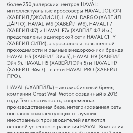
более 250 дилерских центров HAVAL:
интеллектуальные кроссоверы HAVAL JOLION
(ХАВЕЙЛ ДЖО́ЛИОН), HAVAL DARGO (ХАВЕЙЛ
ДА́РГО), HAVAL М6 (ХАВЕЙЛ M6), HAVAL F7
(ХАВЕЙЛ Ф7) и HAVAL F7x (ХАВЕЙЛ Ф7 Икс)
представлены в дилерской сети HAVAL CITY
(ХАВЕЙЛ СИТИ), а кроссоверы повышенной
проходимости и рамные внедорожники бренда
HAVAL H3 (ХАВЕЙЛ Эйч 3), HAVAL H9 (ХАВЕЙЛ
Эйч 9), HAVAL H5 (ХАВЕЙЛ Эйч 5) и HAVAL H7
(ХАВЕЙЛ Эйч 7) – в сети HAVAL PRO (ХАВЕЙЛ
ПРО).
HAVAL («ХАВЕЙЛ») – автомобильный бренд
компании Great Wall Motor, созданный в 2013
году. Технологичность, современная
производственная база, интегрированная сеть
поставок комплектующих от лучших
иностранных производителей являются
основой успешного развития HAVAL. Компания
предлагает сбалансированный модельный ряд