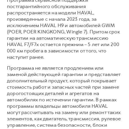
Сервис для корпоративных клиентов
постгарантийного обслуживания
HAVAL Лизинг
АКСЕССУАРЫ HAVAL
распространяется на модели HAVAL,
произведенные с начала 2023 года, за
Автомобильные аксессуары
исключением HAVAL H9 и автомобилей GWM
АКСЕССУАРЫ HAVAL
Коллекция PRO
(POER, POER KINGKONG, Wingle 7). Притом срок
гарантии на автоматическую трансмиссию
Автомобильные аксессуары
Коллекция Базовая
HAVAL F7/F7x остается прежним – 5 лет или 200
Коллекция PRO
Коллекция Детская
000 км пробега в зависимости от того, что
Коллекция Базовая
наступит ранее.
Коллекция Детская
Программа не является продлением или
заменой действующей гарантии и представляет
дополнительный продукт, который покрывает
стоимость работ и запасных частей при замене
дорогостоящих деталей и агрегатов на
автомобилях по истечении гарантии. В рамках
программы владельцы автомобиля HAVAL
могут рассчитывать на замену или ремонт таких
элементов, как двигатель, трансмиссия, рулевое
управление, система безопасности, блоки