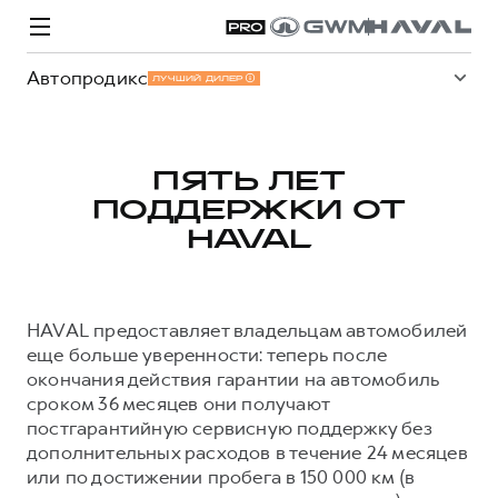
Автопродикс
ЛУЧШИЙ ДИЛЕР
ПЯТЬ ЛЕТ
ПОДДЕРЖКИ ОТ
Модели
Покупателям
Владельцам
Спецпредложения
О дилере
HAVAL
ВЫБОР И ПОКУПКА
СЕРВИС
СПЕЦПРЕДЛОЖЕНИЯ
БРЕНД HAVAL
СТАТЬИ
HAVAL предоставляет владельцам автомобилей
Автомобили в наличии
Все о сервисе
Покупателям
О бренде
еще больше уверенности: теперь после
окончания действия гарантии на автомобиль
Конфигуратор HAVAL
Запись на сервис
Владельцам
Новости
сроком 36 месяцев они получают
H3
Аксессуары HAVAL
Моторное масло
О GWM
H5
постгарантийную сервисную поддержку без
от 2 499 000 ₽
от 4 049 000 ₽
дополнительных расходов в течение 24 месяцев
Каталоги и прайс-листы
Стоимость ТО
или по достижении пробега в 150 000 км (в
Программа «HAVAL Защита+»
ИНФОРМАЦИЯ О ДИЛЕРЕ