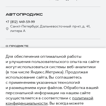
О дилере
Электронный ПТС
Кредит
Наша команда
GWM Безопасность
Для малого бизнеса
Контакты
АВТОПРОДИКС
Гарантия HAVAL
Корпоративным клиентам
+7 (812) 449-59-99
Мобильное приложение GWM
Крупным корпоративным клиентам
Санкт-Петербург, Дальневосточный пр-кт, д. 41,
литера А
Программа «HAVAL Защита+»
Система управления автопарком
Руководства по эксплуатации
Сервис для корпоративных клиентов
Подписки
О ПРОДУКТЕ
HAVAL Лизинг
Автомобильные аксессуары
Автомобильные аксессуары
КРЕДИТНЫЕ ПРОГРАММЫ
Для обеспечения оптимальной работы
и улучшения пользовательского опыта на сайте
Коллекция PRO
Коллекция PRO
ЦЕНЫ И ВЫГОДЫ
могут использоваться системы веб-аналитики
Коллекция Базовая
Коллекция Базовая
ЮРИДИЧЕСКАЯ ИНФОРМАЦИЯ
(в том числе Яндекс.Метрика). Продолжая
Вся представленная на сайте информация, касающаяся
Коллекция Детская
использование сайта, Вы соглашаетесь
Коллекция Детская
автомобилей и сервисного обслуживания, носит
с применением указанных технологий
информационный характер и не является публичной офертой.
****На некоторых автомобилях HAVAL может отсутствовать
Показать все
и размещением куки-файлов. Обработка вашей
Все цены, указанные на данном сайте, носят информационный
система / устройство вызова экстренных оперативных служб
персональной информации на нашем сайте
характер и являются максимально рекомендуемыми
(блок ЭРА-ГЛОНАСС).
розничными ценами по расчетам дистрибьютора (ООО «Грейт
осуществляется в соответствии с
политикой
Волл Мотор Рус»). Для получения подробной информации
© 2026 ООО «Грейт Волл Мотор Рус»
конфиденциальности
. Вы всегда можете
просьба обращаться к ближайшему официальному дилеру ООО